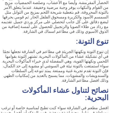
الخضار المقرمشة. وأيضا مع الأعشاب، وصلصة الحمضيات. مزيج
من القوام والنكهات يوفر وجبة مرضية وخفيفة. عندما يتعلق الأمر
بالتونة المحروقة، قم بتغطية شريحة اللحم بمزيج من التوابل مثل
السمسم الأسود والكزبرة ومسحوق الفلفل الحار. ثم قومي بحرقها
لبضع دقائق على كل جانب لتحصلي على مركز وردي جميل. تقديمه
مع رذاذ من طلاء الصويا والزنجبيل للحصول على لمسة إضافية من
الذوق الآسيوي وذلك في مطاعم اسماك في الشارقة.
تنوع التونة:
إن تنوع التونة ونكهتها الجريئة في مطاعم في الشارقة تجعلها نجمًا
في أي تشكيلة عشاء من المأكولات البحرية. تشتهر التونة بقوامها
اللحمي ونكهتها القوية، وهي المفضلة لدى خبراء المأكولات البحرية.
سواء استمتعت بالتونة نيئة في السوشي أو مشوية إلى حد الكمال،
فإن التونة تقدم تجربة غنية وممتعة. يمتد تنوعه إلى السلطات
والسندويشات والمشويات، مما يسمح بالعديد من إمكانيات الطهي
وذلك افضل مطاعم الشارقة.
نصائح لتناول عشاء المأكولات
البحرية:
افضل مطعم في الشارقة سواء كنت تطبخ لمناسبة خاصة أو ترغب
ببساطة في تناول وجبة لذيذة ومغذية، فمن المؤكد أن أفضل خمسة