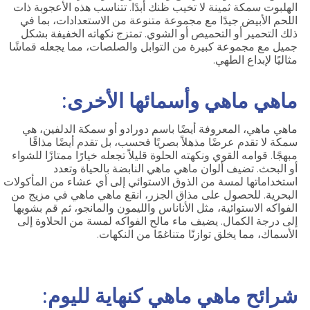
الهلبوت سمكة ثمينة لا تخيب ظنك أبدًا. تتناسب هذه الأعجوبة ذات
اللحم الأبيض جيدًا مع مجموعة متنوعة من الاستعدادات، بما في
ذلك التحمير أو التحميص أو الشوي. تمتزج نكهاته الخفيفة بشكل
جميل مع مجموعة كبيرة من التوابل والصلصات، مما يجعله قماشًا
مثاليًا لإبداع الطهي.
ماهي ماهي وأسمائها الأخرى:
ماهي ماهي، المعروفة أيضًا باسم دورادو أو سمكة الدلفين، هي
سمكة لا تقدم عرضًا مذهلاً بصريًا فحسب، بل تقدم أيضًا مذاقًا
مبهجًا. قوامه القوي ونكهته الحلوة قليلاً تجعله خيارًا ممتازًا للشواء
أو البحث. تضيف ألوان ماهي ماهي النابضة بالحياة وتعدد
استخداماتها لمسة من الذوق الاستوائي إلى أي عشاء من المأكولات
البحرية. للحصول على مذاق الجزر، انقع ماهي ماهي في مزيج من
الفواكه الاستوائية، مثل الأناناس والليمون والمانجو، ثم قم بشويها
إلى درجة الكمال. يضيف ماء مالح الفواكه لمسة من الحلاوة إلى
الأسماك، مما يخلق توازنًا متناغمًا من النكهات.
شرائح ماهي ماهي كنهاية لليوم: