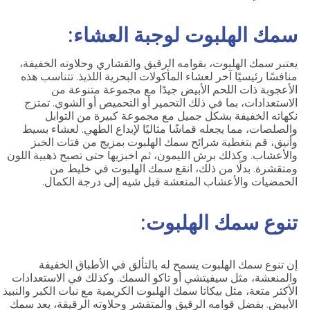
سمك الهلبوت لوجبة العشاء:
يعتبر سمك الهلبوت، بقوامه الرقيق والقشاري وحلاوته الخفيفة،
منافسًا رئيسيًا آخر لعشاء المأكولات البحرية اللذيذ. تتناسب هذه
الأعجوبة ذات اللحم الأبيض جيدًا مع مجموعة متنوعة من
الاستعدادات، بما في ذلك التحمير أو التحميص أو الشوي. تمتزج
نكهاته الخفيفة بشكل جميل مع مجموعة كبيرة من التوابل
والصلصات، مما يجعله قماشًا مثاليًا لإبداع الطهي. لعشاء بسيط
وأنيق، قم بتغطية شرائح سمك الهلبوت بمزيج من فتات الخبز
والأعشاب. وكذلك برش الليمون، ثم اخبزيها حتى تصبح ذهبية اللون
ومتقشرة. بدلًا من ذلك، انقع سمك الهلبوت في خليط من
الحمضيات والأعشاب المنعشة قبل شيه إلى درجة الكمال.
تنوع سمك الهلبوت:
إن تنوع سمك الهلبوت يسمح له بالتألق في الأطباق الخفيفة
والمنعشة، مثل سيفيتشي أو تاكو السمك. وكذلك في الاستعدادات
الأكثر متعة، مثل بيكاتا سمك الهلبوت الكريمية مع نبات الكبر والنبيذ
الأبيض. بفضل قوامه الرقيق والمتقشر وحلاوته الرقيقة، يعد سمك