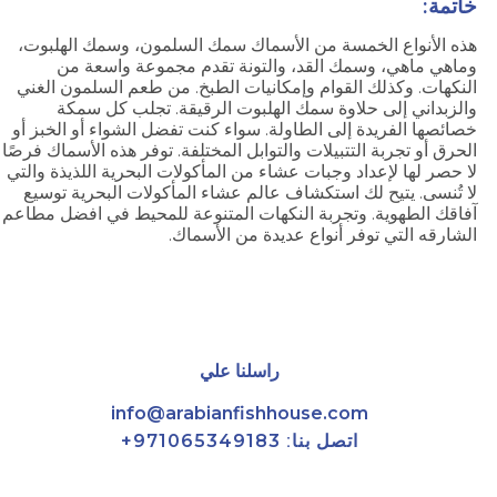
خاتمة:
هذه الأنواع الخمسة من الأسماك سمك السلمون، وسمك الهلبوت،
وماهي ماهي، وسمك القد، والتونة تقدم مجموعة واسعة من
النكهات. وكذلك القوام وإمكانيات الطبخ. من طعم السلمون الغني
والزبداني إلى حلاوة سمك الهلبوت الرقيقة. تجلب كل سمكة
خصائصها الفريدة إلى الطاولة. سواء كنت تفضل الشواء أو الخبز أو
الحرق أو تجربة التتبيلات والتوابل المختلفة. توفر هذه الأسماك فرصًا
لا حصر لها لإعداد وجبات عشاء من المأكولات البحرية اللذيذة والتي
لا تُنسى. يتيح لك استكشاف عالم عشاء المأكولات البحرية توسيع
آفاقك الطهوية. وتجربة النكهات المتنوعة للمحيط في افضل مطاعم
الشارقه التي توفر أنواع عديدة من الأسماك.
راسلنا علي
info@arabianfishhouse.com
اتصل بنا:
971065349183+