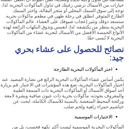
خيارات من الأسماك ترضي رغبتك في تناول المأكولات البحرية. لذا،
توجه إلى سوق السمك المحلي أو متجر البقالة، واختر السمك
الطازج المتوفر. انطلق في رحلة طهي في مطعم ماكولات بحريه
ستسعد ذوقك وتثير إعجاب ضيوفك على العشاء. عالم المأكولات
البحرية ينتظر من يكتشفه. لذا، انغمس وتذوق النكهات الرائعة لهذه
الأنواع الخمسة الأفضل من الأسماك لتجربة عشاء من المأكولات
البحرية لا تُنسى حقًا.
نصائح للحصول على عشاء بحري
جيد:
اختر المأكولات البحرية الطازجة:
يكمن أساس عشاء المأكولات البحرية الرائع في نضارة المصيد. عند
اختيار المأكولات البحرية، ضع هذه المؤشرات في الاعتبار. قم بزيارة
أحد أسواق الأسماك أو المأكولات البحرية ذات السمعة الطيبة
والمعروف بجودته. مأكولات بحرية ذات عيون صافية وبشرة لامعة
ورائحة المحيط المنعشة. بالنسبة للأسماك الكاملة، ابحث عن
خياشيم حمراء زاهية ولحم صلب.
الاختيارات الموسمية:
المأكولات البحرية الموسمية ليست أكثر نكهة فحسب، بل من