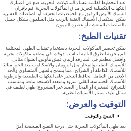
عند التخطيط لقائمة عشاء المأكولات البحرية، ضع في اعتبارك
النكهات التكميلية لتعزيز مذاق المأكولات البحرية. قم بإقران
السمك الأبيض الرقيق مع الحمضيات الخفيفة أو الصلصات العشبية.
يمكن استكمال الأسماك الغنية بالزيت مثل السلمون بشكل جميل
بالصلصات المنعشة أو عصرة الليمون.
تقنيات الطبخ:
يمكن تحضير المأكولات البحرية باستخدام تقنيات الطهي المختلفة.
قم بتجربة الطرق التالية لتناسب ذوقك. في مطعم ماكولات بحرية
وافضل مطعم في الشارقه أربيان فيش هاوس. الشواء مثالي
للأسماك الصلبة والمحار مثل الروبيان والاسكالوب. يعد الخبز مثاليًا
للأسماك الكاملة أو الشرائح، مما يسمح بالطهي المتساوي والحد
الأدنى من التعامل. يحافظ التبخير على النكهات الطبيعية والرطوبة
للأسماك الحساسة. القلي: سريع ومتعدد الاستخدامات، ومناسب
للشرائح الصغيرة أو المحار. الصيد غير المشروع: طهي لطيف في
سائل لذيذ، ممتاز للأسماك الطرية.
التوقيت والعرض:
النضج والتوقيت:
يعد طهي المأكولات البحرية حتى درجة النضج الصحيحة أمرًا