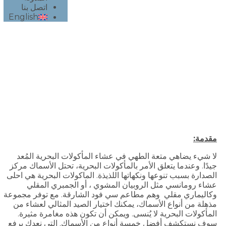
اتصل بنا
English
تمتع بأشهى النكهات: أفضل 5 أطباق بحرية لعشاء
لذيذ في أفضل مطعم سمك بالشارقة
مقدمة
:
لا شيء يضاهي متعة الطهي في عشاء المأكولات البحرية المُعد
جيدًا. وعندما يتعلق الأمر بالمأكولات البحرية، تحتل الأسماك مركز
الصدارة بسبب تنوعها ونكهاتها اللذيذة. الماكولات البحرية هي احلى
عشاء رومانسي مثل الروبيان المشوي ، أو الجمبري المقلي
وكاليماري مقلي وهم مطاعم سي فود الشارقة. مع توفر مجموعة
مذهلة من أنواع الأسماك، يمكنك اختيار الصيد المثالي لعشاء من
المأكولات البحرية لا يُنسى. ويمكن أن تكون هذه مغامرة مثيرة.
سوف نستكشف أفضل خمسة أنواع من الأسماك. التي نعدك برفع