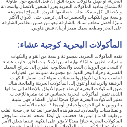
البحرية، أو طبق مأكولات بحرية أنيق. إن فعل التجمع حول طاولة
للاستمتاع بمأدبة المأكولات البحرية يعزز الشعور بالاتصال والمحادثة
والاحتفال. كل سمكة تجلب خصائصها الفريدة. السماح لمجموعة
واسعة من النكهات والتحضيرات التي ترضي حتى الأذواق الأكثر
تميزًا. أفضل مطعم سمك بالشارقة وهو من ضمن مطاعم الشارقة
على البحر ومطعم سمك مميز أربيان فيش هاوس.
المأكولات البحرية كوجبة عشاء:
تقدم المأكولات البحرية، بمجموعة واسعة من القوام والنكهات
وتقنيات الطهي. عالمًا لا نهاية له من الإمكانيات لخلق تجارب عشاء
لا تُنسى. من الروبيان اللذيذ والاسكالوب الطري إلى شرائح السمك
القشرية وجراد البحر اللذيذ. مع مجموعة متنوعة من الخيارات
لتناسب مختلف الأذواق والتفضيلات. سواء كنت تفضل النكهات
الرقيقة والزبدانية أو تتوق إلى المأكولات الجريئة والمالحة. هناك
طبق المأكولات البحرية لإرضاء جميع الأذواق. بالإضافة إلى مذاقها
اللذيذ، تتميز المأكولات البحرية بخصائص غذائية مثيرة للإعجاب.
تعتبر المأكولات البحرية خيارًا صحيًا لتناول العشاء، فهي مليئة
بالبروتين عالي الجودة وأحماض أوميجا 3 الدهنية الأساسية
والفيتامينات والمعادن. تساهم هذه العناصر الغذائية في صحة القلب
ووظيفة الدماغ. ليس هذا فحسب، بل أيضًا الصحة العامة، مما يجعل
المأكولات البحرية خيارًا مغذيًا لا يؤثر على النكهة. عندما يتعلق الأمر
بإعداد عشاء لا يُنسى من المأكولات البحرية، إليك أفضل خمسة