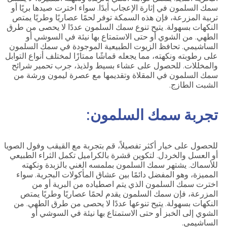
سمك السلمون في إثارة الإعجاب أبدًا. سواء اخترت صيدها بريًا أو
تربية المزرعة، فإن هذه السمكة توفر لحمًا عصاريًا وطريًا يمتص
النكهات بسهولة. يتيح تنوع سمك السلمون عددًا لا يحصى من طرق
الطهي. من الشوي أو حتى الاستمتاع بها نيئة في السوشي أو
الساشيمي. تحافظ الزيوت الطبيعية الموجودة في سمك السلمون
على رطوبته ونكهته، مما يجعله قماشًا ممتازًا لمختلف أنواع التوابل
والمخللات. للحصول على عشاء بسيط ولذيذ، جرب تحمير شرائح
سمك السلمون في المقلاة وتقديمها مع عصرة ليمون ورشة من
الشبت الطازج.
تجربة سمك السلمون:
للحصول على خيار أكثر تفصيلاً، قم بتجربة مع القيقب وفول الصويا
أو العسل والخردل. لتكوين قشرة بالكراميل تكمل الثراء الطبيعي
للأسماك. يشتهر سمك السلمون بملمسه الغني بالزبدة ونكهته
المميزة، وهو المفضل دائمًا بين عشاق المأكولات البحرية. سواء
اخترت سمك السلمون الذي يتم اصطياده من البرية أو من
المزرعة، فإن سمك السلمون يقدم لحمًا عصاريًا وطريًا يمتص
النكهات بسهولة. يتيح تنوعها عددًا لا يحصى من طرق الطهي. من
الشوي إلى الخبز أو حتى الاستمتاع بها نيئة في السوشي أو
الساشيمي.