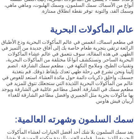
أنواع من الأسماك. سمك السلمون، وسمك الهلبوت، وماهي ماهي،
وسمك القد، والتونة توفر نقطة انطلاق ممتازة.
عالم المأكولات البحرية
في مطعم اسماك، انغمس في عالم المأكولات البحرية ودع الأطباق
الرائعة ترتقي بتجربة طعام خاصة بك إلى آفاق جديدة من التميز في
الطهي. في هذه المقالة، سوف نتعمق في عالم عشاء المأكولات
البحرية الساحر. ونستكشف أنواعًا مختلفة من المأكولات البحرية،
وتقنيات الطبخ، وملامح النكهة في . مطعم سمك الشارقة . انضم
إلينا ونحن نشرع في رحلة طهي تعدك بإيقاظ ذوقك. قم بتغذية
جسمك، واخلق ذكريات دائمة حول مائدة العشاء. استعد للغوص في
عالم من المأكولات البحرية اللذيذة التي ستجعلك تتوق للمزيد في
مطعم سمك في الشارقة. أفضل مطاعم عائلية في الشارقة ويوجد
بها مأكولات بحرية مثل الجمبري وافضل مطاعم الشارقة للغداء
أربيان فيش هاوس.
سمك السلمون وشهرته العالمية:
يعد سمك السلمون بلا شك أحد أفضل الخيارات لعشاء المأكولات
البحرية اللذيذ. بفضل قوامه الغني بالزبدة ونكهته المميزة، لا يفشل