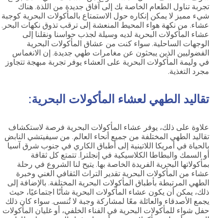
تجربة تناول الطعام الخاصة بك إلى آفاق جديدة من اللذة. هناك
شيء مميز لا يمكن إنكاره حول الاستمتاع بالمأكولات البحرية كوجبة
عشاء. من نكهة هواء المحيط المنعشة إلى ترقب تذوق نكهات البحر.
عشاء المأكولات البحرية لديه وسيلة لجذب حواسنا ونقلنا إلى
الوجهات الساحلية. سواء كنت من عشاق المأكولات البحرية
الفضوليين الذين يبحثون عن مغامرات طهي جديدة. إن الانغماس
في وليمة المأكولات البحرية على العشاء يوفر تجربة مبهجة تتجاوز
مجرد التغذية.
تقاليد الطهي لعشاء المأكولات البحرية:
علاوة على ذلك، يوفر عشاء المأكولات البحرية فرصة لاستكشاف
تقاليد الطهي المختلفة من جميع أنحاء العالم. من سيفيتشي النابض
بالحياة في أمريكا اللاتينية إلى أطباق الكاري في جنوب شرق آسيا
أو السمك والبطاطا الكلاسيكية في إنجلترا. تتمتع كل ثقافة
بمأكولاتها البحرية الفريدة الخاصة بها. يتيح لنا الشروع في رحلة
عشاء من المأكولات البحرية تقدير التراث الثقافي الغني وخبرة
الطهي المرتبطة بأطباق المأكولات البحرية المختلفة. بالإضافة إلى
ذلك، يمكن أن يكون عشاء المأكولات البحرية شأنًا اجتماعيًا، حيث
يجمع الأصدقاء والعائلة معًا لمشاركة وجبة لا تُنسى. سواء كان ذلك
حفل شواء للمأكولات البحرية في الفناء الخلفي، أو غليان المأكولات