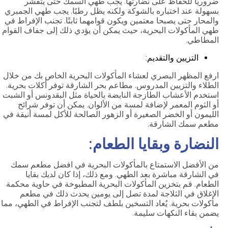
ضروريًا للحفاظ على نضارتها. يجب طهي السمك حتى يتقشر
بسهولة عند اختباره بالشوكة ولكنه يظل رطبًا. يجب طهي الجمبري
والمحار حتى يصبحا معتمين ويكون قوامهما ثابتًا. تجنب الإفراط في
طهي المأكولات البحرية، حيث يمكن أن يؤدي ذلك إلى جفاف القوام
المطاطي.
التزيين والتقديم:
ارفع المظهر البصري لعشاء المأكولات البحرية الخاص بك من خلال
الطلاء والتزيين المدروس. مطاعم بحر الشارقة توفر أكلات بحرية.
استخدم الأعشاب الطازجة النابضة بالحياة مثل البقدونس أو الشبت
أو الثوم المعمر لإضافة لمسة من الألوان. يمكن أن توفر شرائح
الليمون أو الخضر الصغيرة أو الزهور الصالحة للأكل لمسة أنيقة في
مطعم سمك الشارقة.
النضارة وبقايا الطعام:
من الأفضل الاستمتاع بالمأكولات البحرية في افضل مطعم سمك
في الشارقة مباشرة بعد الطهي. ومع ذلك، إذا كان لديك بقايا
الطعام. قم بتخزين المأكولات البحرية المطبوخة في حاوية محكمة
الإغلاق في الثلاجة لمدة تصل إلى يومين يحدث ذلك في مطعم
مأكولات بحرية. يُعاد التسخين بلطف لتجنب الإفراط في الطهي، مما
يضمن بقاء النكهات سليمة.