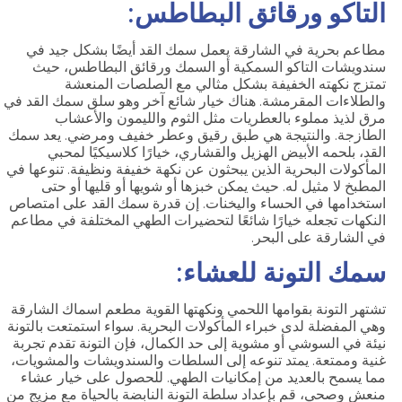
التاكو ورقائق البطاطس:
مطاعم بحرية في الشارقة يعمل سمك القد أيضًا بشكل جيد في
سندويشات التاكو السمكية أو السمك ورقائق البطاطس، حيث
تمتزج نكهته الخفيفة بشكل مثالي مع الصلصات المنعشة
والطلاءات المقرمشة. هناك خيار شائع آخر وهو سلق سمك القد في
مرق لذيذ مملوء بالعطريات مثل الثوم والليمون والأعشاب
الطازجة. والنتيجة هي طبق رقيق وعطر خفيف ومرضي. يعد سمك
القد، بلحمه الأبيض الهزيل والقشاري، خيارًا كلاسيكيًا لمحبي
المأكولات البحرية الذين يبحثون عن نكهة خفيفة ونظيفة. تنوعها في
المطبخ لا مثيل له. حيث يمكن خبزها أو شويها أو قليها أو حتى
استخدامها في الحساء واليخنات. إن قدرة سمك القد على امتصاص
النكهات تجعله خيارًا شائعًا لتحضيرات الطهي المختلفة في مطاعم
في الشارقة على البحر.
سمك التونة للعشاء:
تشتهر التونة بقوامها اللحمي ونكهتها القوية مطعم اسماك الشارقة
وهي المفضلة لدى خبراء المأكولات البحرية. سواء استمتعت بالتونة
نيئة في السوشي أو مشوية إلى حد الكمال، فإن التونة تقدم تجربة
غنية وممتعة. يمتد تنوعه إلى السلطات والسندويشات والمشويات،
مما يسمح بالعديد من إمكانيات الطهي. للحصول على خيار عشاء
منعش وصحي، قم بإعداد سلطة التونة النابضة بالحياة مع مزيج من