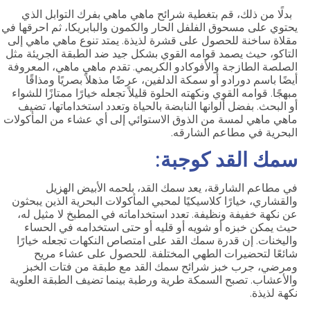
بدلًا من ذلك، قم بتغطية شرائح ماهي ماهي بفرك التوابل الذي
يحتوي على مسحوق الفلفل الحار والكمون والبابريكا، ثم احرقها في
مقلاة ساخنة للحصول على قشرة لذيذة. يمتد تنوع ماهي ماهي إلى
التاكو، حيث يصمد قوامه القوي بشكل جيد ضد الطبقة الجريئة مثل
الصلصة الطازجة والأفوكادو الكريمي. تقدم ماهي ماهي، المعروفة
أيضًا باسم دورادو أو سمكة الدلفين، عرضًا مذهلاً بصريًا ومذاقًا
مبهجًا. قوامه القوي ونكهته الحلوة قليلاً تجعله خيارًا ممتازًا للشواء
أو البحث. بفضل ألوانها النابضة بالحياة وتعدد استخداماتها، تضيف
ماهي ماهي لمسة من الذوق الاستوائي إلى أي عشاء من المأكولات
البحرية في مطاعم الشارقه.
سمك القد كوجبة:
في مطاعم الشارقة، يعد سمك القد، بلحمه الأبيض الهزيل
والقشاري، خيارًا كلاسيكيًا لمحبي المأكولات البحرية الذين يبحثون
عن نكهة خفيفة ونظيفة. تعدد استخداماته في المطبخ لا مثيل له،
حيث يمكن خبزه أو شويه أو قليه أو حتى استخدامه في الحساء
واليخنات. إن قدرة سمك القد على امتصاص النكهات تجعله خيارًا
شائعًا لتحضيرات الطهي المختلفة. للحصول على عشاء مريح
ومرضي، جرب خبز شرائح سمك القد مع طبقة من فتات الخبز
والأعشاب. تصبح السمكة طرية ورطبة بينما تضيف الطبقة العلوية
نكهة لذيذة.