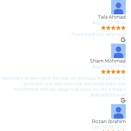
Tala Ahmad
18:36 12 Aug 25
Prasil thank you very much
Sham Mohmad
17:55 12 Aug 25
Nice place to have lunch fish was so delicious and service is
good and veiw also very nice and prasil make nice
environment with his songs nice voice we like it thanks
Arabianfishhouse
Rozan Ibrahim
23:22 18 Dec 24