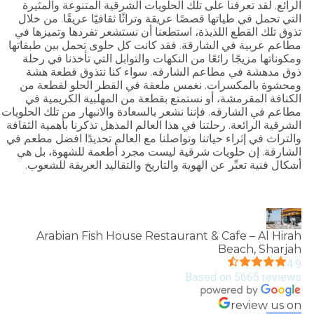
الرائع. لقد تعرفنا على تلك الحلويات الشرقية المتنوعة والمثيرة
التي تحمل في طياتها قصصًا عريقة وتراثًا ثقافيًا عريقًا. من خلال
تذوق تلك القطع اللذيذة، استطعنا أن نستشعر تفردها وتميزها في
مطاعم عربية في الشارقة. فقد كانت كل حلوى تحمل بين طبقاتها
ومكوناتها مزيجًا رائعًا من النكهات والتوابل التي تأخذنا في رحلة
ذوق مدهشة في مطاعم الشارقه. سواء كنا نتذوق قطعة هشة
ومحشوة بالمكسرات. نغمس ملعقة في القطر الحلو لقطعة من
الكنافة المقرمشة، أو نستمتع بقطعة من المهلبية الكريمية في
مطاعم في الشارقه. فإننا نشعر بالسعادة والانبهار من تلك الحلويات
الشرقية الرائعة. رحلتنا في هذا العالم المذهل تذكرنا بأهمية الثقافة
والتراث في إثراء حياتنا وتواصلنا مع العالم تحديدًا افضل مطعم في
الشارقة. إن حلويات شرقية ليست مجرد أطعمة للشهوة، بل هي
أشكال فنية تعبِّر عن الهوية والتاريخ والتقاليد العريقة للشعوب.
Arabian Fish House Restaurant & Cafe – Al Hirah
Beach, Sharjah
4.9
Based on 5665 reviews
review us on