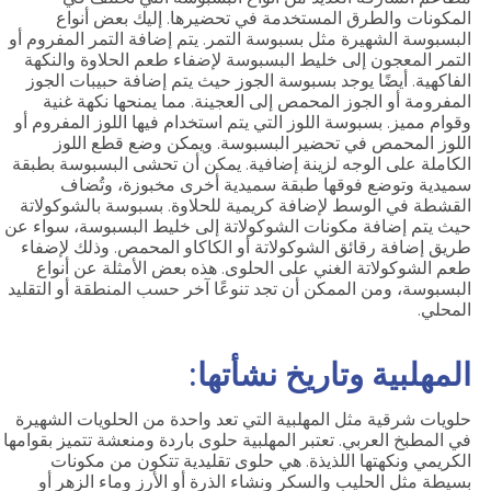
المكونات والطرق المستخدمة في تحضيرها. إليك بعض أنواع
البسبوسة الشهيرة مثل بسبوسة التمر. يتم إضافة التمر المفروم أو
التمر المعجون إلى خليط البسبوسة لإضفاء طعم الحلاوة والنكهة
الفاكهية. أيضًا يوجد بسبوسة الجوز حيث يتم إضافة حبيبات الجوز
المفرومة أو الجوز المحمص إلى العجينة. مما يمنحها نكهة غنية
وقوام مميز. بسبوسة اللوز التي يتم استخدام فيها اللوز المفروم أو
اللوز المحمص في تحضير البسبوسة. ويمكن وضع قطع اللوز
الكاملة على الوجه لزينة إضافية. يمكن أن تحشى البسبوسة بطبقة
سميدية وتوضع فوقها طبقة سميدية أخرى مخبوزة، وتُضاف
القشطة في الوسط لإضافة كريمية للحلاوة. بسبوسة بالشوكولاتة
حيث يتم إضافة مكونات الشوكولاتة إلى خليط البسبوسة، سواء عن
طريق إضافة رقائق الشوكولاتة أو الكاكاو المحمص. وذلك لإضفاء
طعم الشوكولاتة الغني على الحلوى. هذه بعض الأمثلة عن أنواع
البسبوسة، ومن الممكن أن تجد تنوعًا آخر حسب المنطقة أو التقليد
المحلي.
المهلبية وتاريخ نشأتها:
حلويات شرقية مثل المهلبية التي تعد واحدة من الحلويات الشهيرة
في المطبخ العربي. تعتبر المهلبية حلوى باردة ومنعشة تتميز بقوامها
الكريمي ونكهتها اللذيذة. هي حلوى تقليدية تتكون من مكونات
بسيطة مثل الحليب والسكر ونشاء الذرة أو الأرز وماء الزهر أو