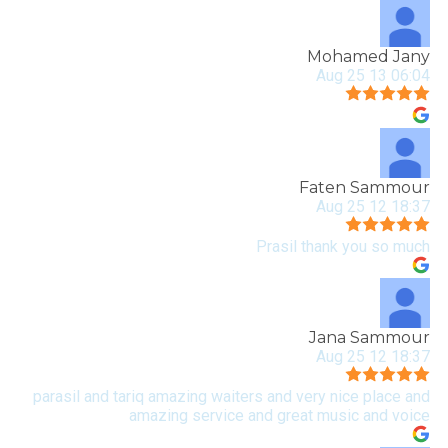
Mohamed Jany
06:04 13 Aug 25
Faten Sammour
18:37 12 Aug 25
Prasil thank you so much
Jana Sammour
18:37 12 Aug 25
parasil and tariq amazing waiters and very nice place and
amazing service and great music and voice