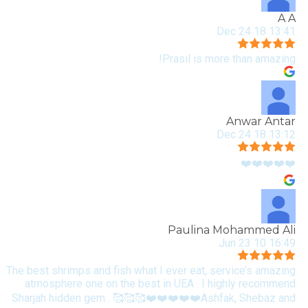
A A
13:41 18 Dec 24
Prasil is more than amazing!
Anwar Antar
13:12 18 Dec 24
❤️❤️❤️❤️❤️
Paulina Mohammed Ali
16:49 10 Jun 23
The best shrimps and fish what I ever eat, service’s amazing
atmosphere one on the best in UEA . I highly recommend
Sharjah hidden gem . 🥰🥰🥰❤️❤️❤️❤️❤️Ashfak, Shebaz and