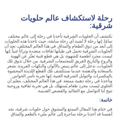
رحلة لاستكشاف عالم حلويات
شرقية:
نكتشف أن الحلويات الشرقية تأخذنا في رحلة إلى عالم مختلف
تمامًا. إنها رحلة لا تُشبه أي رحلة سابقة، حيث تأخذنا هذه الحلويات
إلى أبعد من ذوق الطعام والمذاق. في هذا العالم المختلف، نجد أن
الحلويات الشرقية تحمل في طياتها ثقافات متعددة وتراثاً غنياً. إنها
ليست مجرد أطعمة للشهوة، بل هي قطع فنية تعبِّر عن الهوية
والروح والتاريخ العريق للمجتمعات الشرقية. من خلال تذوق تلك
الحلويات، ندخل إلى عالم ينبض بالألوان والنكهات الفريدة. نشعر
بالسعادة والدهشة عندما نستكشف تلك القطع اللذيذة المحشوة
بالمكسرات والتوابل الشرقية الغنية. إنها تجربة تأسر الحواس
وتأخذنا في رحلة ذهنية ممتعة. في هذا العالم المختلف، نتعلم أن
الحلوى ليست مجرد طعام يُستهلك. بل هي تجربة ثقافية وروحية
تتيح لنا التواصل مع التقاليد والقصص القديمة.
خاتمة:
في ختام هذا المقال الممتع والمشوق حول حلويات شرقية، نجد
أنفسنا قد أخذنا برحلة ساحرة إلى عالم مليء بالطعم والمذاق