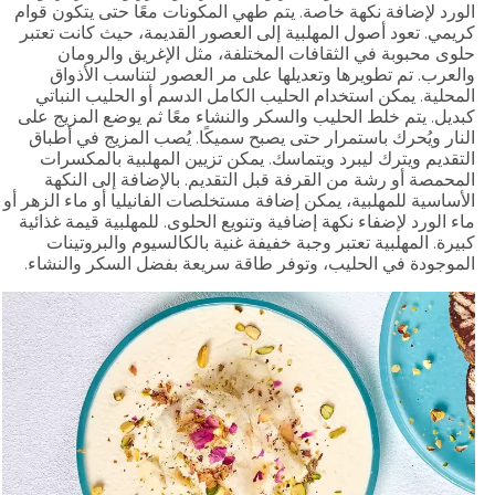
الورد لإضافة نكهة خاصة. يتم طهي المكونات معًا حتى يتكون قوام
كريمي. تعود أصول المهلبية إلى العصور القديمة، حيث كانت تعتبر
حلوى محبوبة في الثقافات المختلفة، مثل الإغريق والرومان
والعرب. تم تطويرها وتعديلها على مر العصور لتناسب الأذواق
المحلية. يمكن استخدام الحليب الكامل الدسم أو الحليب النباتي
كبديل. يتم خلط الحليب والسكر والنشاء معًا ثم يوضع المزيج على
النار ويُحرك باستمرار حتى يصبح سميكًا. يُصب المزيج في أطباق
التقديم ويترك ليبرد ويتماسك. يمكن تزيين المهلبية بالمكسرات
المحمصة أو رشة من القرفة قبل التقديم. بالإضافة إلى النكهة
الأساسية للمهلبية، يمكن إضافة مستخلصات الفانيليا أو ماء الزهر أو
ماء الورد لإضفاء نكهة إضافية وتنويع الحلوى. للمهلبية قيمة غذائية
كبيرة. المهلبية تعتبر وجبة خفيفة غنية بالكالسيوم والبروتينات
الموجودة في الحليب، وتوفر طاقة سريعة بفضل السكر والنشاء.