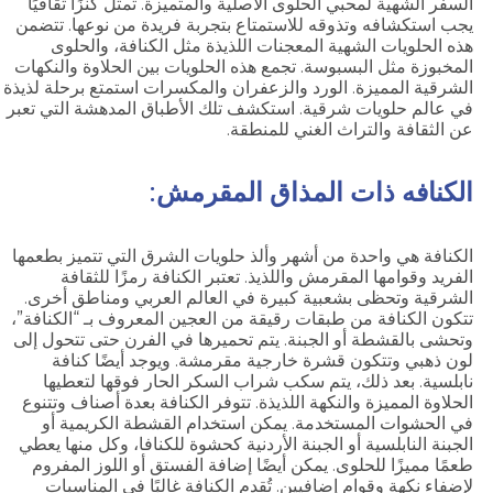
السفر الشهية لمحبي الحلوى الأصلية والمتميزة. تمثل كنزًا ثقافيًا
يجب استكشافه وتذوقه للاستمتاع بتجربة فريدة من نوعها. تتضمن
هذه الحلويات الشهية المعجنات اللذيذة مثل الكنافة، والحلوى
المخبوزة مثل البسبوسة. تجمع هذه الحلويات بين الحلاوة والنكهات
الشرقية المميزة. الورد والزعفران والمكسرات استمتع برحلة لذيذة
في عالم حلويات شرقية. استكشف تلك الأطباق المدهشة التي تعبر
عن الثقافة والتراث الغني للمنطقة.
الكنافه ذات المذاق المقرمش:
الكنافة هي واحدة من أشهر وألذ حلويات الشرق التي تتميز بطعمها
الفريد وقوامها المقرمش واللذيذ. تعتبر الكنافة رمزًا للثقافة
الشرقية وتحظى بشعبية كبيرة في العالم العربي ومناطق أخرى.
تتكون الكنافة من طبقات رقيقة من العجين المعروف بـ “الكنافة”،
وتحشى بالقشطة أو الجبنة. يتم تحميرها في الفرن حتى تتحول إلى
لون ذهبي وتتكون قشرة خارجية مقرمشة. ويوجد أيضًا كنافة
نابلسية. بعد ذلك، يتم سكب شراب السكر الحار فوقها لتعطيها
الحلاوة المميزة والنكهة اللذيذة. تتوفر الكنافة بعدة أصناف وتتنوع
في الحشوات المستخدمة. يمكن استخدام القشطة الكريمية أو
الجبنة النابلسية أو الجبنة الأردنية كحشوة للكنافا، وكل منها يعطي
طعمًا مميزًا للحلوى. يمكن أيضًا إضافة الفستق أو اللوز المفروم
لإضفاء نكهة وقوام إضافيين. تُقدم الكنافة غالبًا في المناسبات