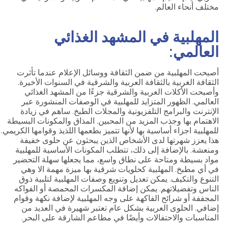
مختلف أنحاء العالم.
المهلبية في المشهد الغذائي
العالمي:
أصبحت المهلبية من ضمن الثقافة ووسائل الإعلام عندما تأثرت
الثقافة الغربية بالثقافة العربية والشرقية في السنوات الأخيرة.
وأصبحت الأكلات العربية والشرقية جزءًا من المشهد الغذائي
العالمي. الظهور المتزايد للمهلبية في الوصفات المنشورة عبر
الإنترنت والبرامج التلفزيونية والمجلات الطبخ. ساهم في زيادة
الاهتمام بها وجذب المزيد من المحبين. المذاق والمكونات البسيطة
للمهلبية اجزاء أساسية بها لأنها تتميز بطعمها اللذيذ وقوامها الكريمي.
هذا يعزز شهرتها لدى الأشخاص الذين يبحثون عن حلوى خفيفة
ومنعشة. بالإضافة إلى ذلك، تتطلب المكونات الأساسية للمهلبية
مواد بسيطة ومتاحة على نطاق واسع، مما يجعلها سهلة التحضير
في أي مطبخ. المهلبية كحلويات شرقية بها ميزة مهمة الا وهي
التنوع والتكيف. يمكن تعديل وتنويع وصفات المهلبية لتلبية ذوق
الناس وتفضيلاتهم. يمكن إضافة المكسرات المحمصة أو الفواكه
المجففة أو شرائح الفاكهة على وجه المهلبية لإضافة نكهة وقوام
إضافي. الحلوى العربية بشكل عام تعتبر شهيرة في العديد من
المناسبات والاحتفالات وأيضًا في مطاعم الشارقة على البحر.