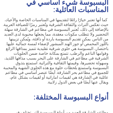
البسبوسة شيء أساسي في
المناسبات العائلية:
كما أنها تعتبر خيارًا رائعًا لتقديمها في المناسبات الخاصة والأعياد،
حيث تعكس التراث والثقافة الشرقية وتُعتبر رمزًا للضيافة العربية.
بالإضافة إلى ذلك، تُعتبر البسبوسة في مطاعم في الشارقة سهلة
التحضير ولا تتطلب مكونات معقدة، مما يجعلها محبوبة لدى العديد
من الناس. يمكن تقديم البسبوسة باردة أو دافئة، ويُمكن تزيينها
باللوز المحمص أو جوز الهند المبشور لإضفاء لمسة جمالية عليها.
باختصار، البسبوسة هي حلوى شرقية تقليدية تتميز بمذاقها الرائع
وقوامها الناعم والرطب. تتمتع بمكانة خاصة ضمن الحلويات
الشرقية في مطاعم في الشارقة على البحر بسبب مذاقها اللذيذ،
وسهولة تحضيرها، وقيمتها الثقافية والتراثية. استمتع بتذوق
البسبوسة واستمتع بلحظات حلوة مع هذه الحلوى الشهية والمحببة
للجميع في مطاعم بحر الشارقة. أيضًا عنصر أساسي في مطاعم
عائلية في الشارقة هي لقيمات اماراتية أو لقيمات بشكل عام،
ويقال عنها أيضًا في بعض الدول زلابية.
أنواع البسبوسة المختلفة:
مطاعم الشارقة العديد من أنواع البسبوسة التي تختلف في