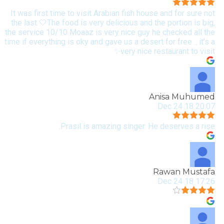
It was first time to visit Arabian fish house and for sure not
the last 🤍The food is very delicious and the portion is big,
the service 10/10 Moaaz is very nice guy he checked all the
time if everything is oky and gave us a desert for free .. it’s a
very nice restaurant to visit✨
Anisa Muhumed
20:07 18 Dec 24
Prasil is amazing singer. He deserves a rise.
Rawan Mustafa
17:26 18 Dec 24