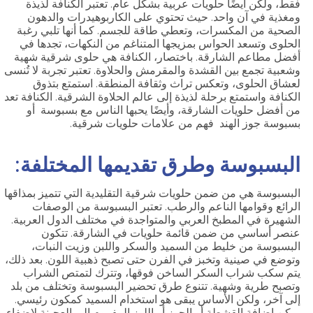
فقط، ولكن أيضًا حلويات عربية بشكل عام. تعتبر الكنافة لذيذة
ومغذية في آن واحد. حيث تحتوي على الكاربوهيدرات والدهون
الصحية من المكسرات، وتعطي طاقة للجسم. كما أنها تلبي رغبة
الحلوى وتسعد الحواس بمزيجها المتناغم من النكهات، تجدها في
أفضل مطاعم الشارقة. باختصار، الكنافة هي حلوى شرقية شهية
وشعبية تجمع بين القشدة والمقرمش والحلاوة. تعتبر تجربة لا تُنسى
لعشاق الحلوى، وتعكس تراث وثقافة المنطقة. استمتع بتذوق
الكنافة واستمتع برحلة لذيذة إلى عالم الحلاوة الشرقية. الكنافة تعد
من أفضل حلويات الشارقة، وأيضًا يحبها الناس مع بسبوسة أو
بسبوسة جوز الهند فهم من علامات حلويات شرقية.
البسبوسة وطرق تقديمها المختلفة:
البسبوسة هي من ضمن حلويات شرقية التقليدية التي تتميز بمذاقها
الرائع وقوامها الناعم والرطب. تعتبر البسبوسة من الوصفات
الشهيرة في المطبخ العربي والمتواجدة في مختلف الدول العربية.
عنصر أساسي من ضمن قائمة حلويات في الشارقة. تتكون
البسبوسة من خليط من السميد والسكر واللبن وزيت النبات،
وتوضع في صينية وتخبز في الفرن حتى تصبح ذهبية اللون. بعد ذلك،
يتم سكب شراب السكر الساخن فوقها، وتترك لتمتص الشراب
وتصبح طرية وشهية. تتنوع طرق تحضير البسبوسة وتختلف من بلد
إلى آخر، ولكن الأساس يبقى هو استخدام السميد كمكون رئيسي.
يمكن إضافة القشطة أو الجوز أو اللوز المفروم إلى العجينة لإضفاء