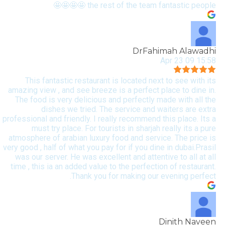
the rest of the team fantastic people 🤩🤩🤩🤩
DrFahimah Alawadhi
15:58 09 Apr 23
This fantastic restaurant is located next to see with its
amazing view , and see breeze is a perfect place to dine in.
The food is very delicious and perfectly made with all the
dishes we tried. The service and waiters are extra
professional and friendly. I really recommend this place. Its a
must try place. For tourists in sharjah really its a pure
atmosphere of arabian luxury food and service. The price is
very good , half of what you pay for if you dine in dubai.Prasil
was our server. He was excellent and attentive to all at all
time , this ia an added value to the perfection of restaurant.
Thank you for making our evening perfect.
Dinith Naveen