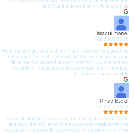
items professional staff and fresh food friendly welcome
and love the decoration of white and blue
issaoui manel
16:38 03 Mar 23
Went during night time with my friend , weather was great we
sat outside facing the beach.Didn’t try food as already had
dinner but we ordered dessert, went for Loqimat and tea.
Served hot , it was crispy and yummy.All staff were truly
friendly and approachable.
Rinad Bsoul
14:36 11 Feb 23
It was an amazing experience, the fish courses were fresh
and tasty, the ambience of the place was magical with the
beach view. I personally recommend coming just before the