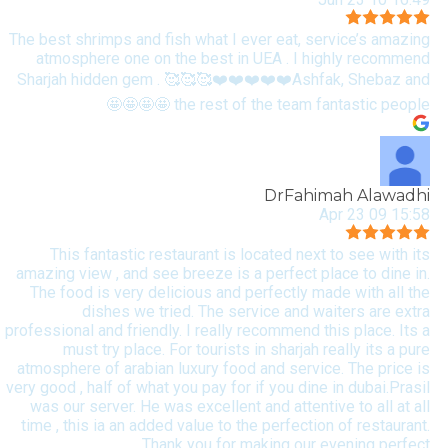
The best shrimps and fish what I ever eat, service’s amazing
atmosphere one on the best in UEA . I highly recommend
Sharjah hidden gem . 🥰🥰🥰❤️❤️❤️❤️❤️Ashfak, Shebaz and
the rest of the team fantastic people 🤩🤩🤩🤩
DrFahimah Alawadhi
15:58 09 Apr 23
This fantastic restaurant is located next to see with its
amazing view , and see breeze is a perfect place to dine in.
The food is very delicious and perfectly made with all the
dishes we tried. The service and waiters are extra
professional and friendly. I really recommend this place. Its a
must try place. For tourists in sharjah really its a pure
atmosphere of arabian luxury food and service. The price is
very good , half of what you pay for if you dine in dubai.Prasil
was our server. He was excellent and attentive to all at all
time , this ia an added value to the perfection of restaurant.
Thank you for making our evening perfect.