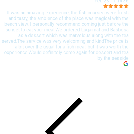
14:36 11 Feb 23
It was an amazing experience, the fish courses were fresh
and tasty, the ambience of the place was magical with the
beach view. I personally recommend coming just before the
sunset to eat your meal.We ordered Luqaimat and Basbosa
as a dessert which was marvelous along with the tea
served.The service was very welcoming and kindThe price is
a bit over the usual for a fish meal, but it was worth the
experience.Would definitely come again for dessert and tea
by the seaside.