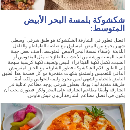
شكشوكة بلمسة البحر الأبيض
المتوسط:
افضل فطور في الشارقة الشكشوكة هو طبق شرقي أوسطي
شهير يجمع بين البيض المسلوق مع صلصة الطماطم والفلفل
اللذيذة. لإضفاء لمسة البحر الأبيض المتوسط، أضف بعض جبنة
الفيتا المفتتة ورشة من الأعشاب الطازجة، مثل البقدونس أو
الشبت. تكمل نكهة الفيتا ثراء البيض وتضيف نكهة كريمية مبهجة
إلى الطبق. قدّم الشكشوكة فطور الشارقة مع الخبز المقرمش
الدافئ للتغميس واستمتع بنكهات متفجرة مع كل قضمة. هذا الطبق
النابض بالحياة والشهي ليس مجرد وليمة للحواس ولكنه أيضًا
طريقة مغذية لبدء يومك بفطور شرقي. يوجد مطاعم عائلية في
الشارقة وأيضًا مطاعم الشارقة على البحر ولكن فطورك يجب أن
يكون في افضل مطاعم الشارقة أربيان فيش هاوس.