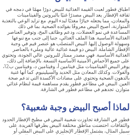
اطباق فطور لعبت القيمة الغذائية للبيض دورًا مهمًا في دمجه في
ثقافة الإفطار. يعد البيض مصدرًا غنيًا بالبروتين والفيتامينات
والمعادن، مما يجعله خيارًا مغذيًا لبدء اليوم. مع تزايد الوعي بالتغذية
المتوازنة، أصبح البيض معروفًا بفوائده الصحية. بما في ذلك
المساعدة في نمو العضلات، ودعم وظائف المخ، وتوفير العناصر
الغذائية الأساسية. هذا الملف الغذائي، جنبا إلى جنب مع تنوعها
وسهولة الوصول إليها. البيض المتصلب هو عنصر قيم في وجبة
الإفطار الشاملة. البيض ذو قيمة غذائية عالية ومليء بالعناصر
الغذائية الأساسية. فهي مصدر ممتاز للبروتين عالي الجودة، وتحتوي
على جميع الأحماض الأمينية الأساسية التسعة. بالإضافة إلى ذلك،
يوفر البيض الفيتامينات مثل فيتامين أ، وفيتامين د، وفيتامين ب12،
والفولات. وكذلك المعادن مثل الحديد والسيلينيوم. كما أنها غنية
بالدهون الصحية وتحتوي على مضادات الأكسدة التي تدعم صحة
العين. البيض في مطاعم فطور يقدم مساهمة قيمة لنظام غذائي
متوازن. تجدهم في مطاعم فطور في الشارقة.
لماذا أصبح البيض وجبة شعبية؟
فطور في الشارقة تجاوزت شعبية البيض في مطبخ الإفطار الحدود
والثقافات. احتضنت مناطق مختلفة البيض بطرقها الفريدة. على
سبيل المثال، يشتمل الإفطار الإنجليزي على البيض المقلي أو