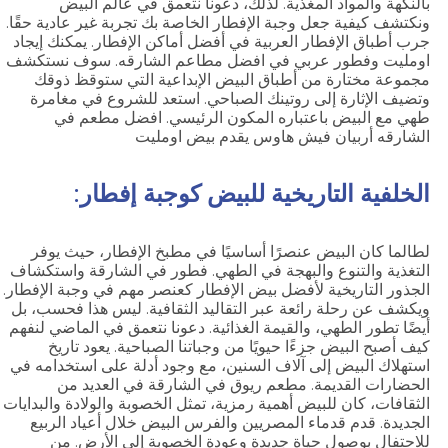
بالنكهة والمواد المغذية. لذلك، دعونا نتعمق في عالم البيض
ونكتشف كيفية جعل وجبة الإفطار الخاصة بك تجربة غير عادية حقًا.
جرب أطباق الإفطار العربية في أفضل أماكن الإفطار. يمكنك إيجاد
اومليت وفطور عربي في افضل مطاعم الشارقه. سوف نستكشف
مجموعة مختارة من أطباق البيض الإبداعية التي ستوقظ ذوقك
وتضيف الإثارة إلى روتينك الصباحي. استعد للشروع في مغامرة
طهي مع البيض باعتباره المكون الرئيسي. افضل مطعم في
الشارقه أربيان فيش هاوس يقدم بيض اومليت
الخلفية التاريخية للبيض كوجبة إفطار:
لطالما كان البيض عنصرًا أساسيًا في مطبخ الإفطار، حيث يوفر
التغذية والتنوع والبهجة في الطهي. فطور في الشارقة واستكشاف
الجذور التاريخية لأفضل بيض الإفطار كعنصر مهم في وجبة الإفطار.
ويكشف عن رحلة رائعة عبر التقاليد الثقافية. ليس هذا فحسب، بل
أيضًا تطور الطهي، والقيمة الغذائية. دعونا نتعمق في الماضي لنفهم
كيف أصبح البيض جزءًا حيويًا من وجباتنا الصباحية. يعود تاريخ
استهلاك البيض إلى آلاف السنين، مع وجود أدلة على استخدامه في
الحضارات القديمة. مطعم ريوق في الشارقة في العديد من
الثقافات، كان للبيض أهمية رمزية، تمثل الخصوبة والولادة والبدايات
الجديدة. قدم قدماء المصريين والفرس البيض خلال أعياد الربيع
للاحتفال بوصول حياة جديدة وعودة الخصوبة إلى الأرض. من