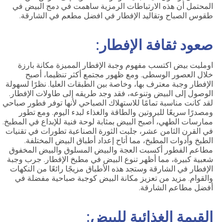
المحتمل أن هذه الارتباطات الرمزية ساهمت في دمج البيض في
طقوس الصباح وتقاليد الإفطار في افضل مطعم في الشارقة.
صعود ثقافة الإفطار:
اومليت بيض اكتسب مفهوم وجبة الإفطار المميزة مكانة بارزة
خلال العصور الوسطى. ومع ظهور مجتمع أكثر تنظيما، أصبح
الإفطار وجبة معترف بها، وخاصة بين الطبقات العليا. نظرًا لسهولة
الوصول إلى البيض وتنوعه، فقد وجد طريقه إلى طاولات الإفطار.
لقد كانت مناسبة تمامًا للاستهلاك الصباحي لأنها توفر فطور صباحي
ومصدرًا سريعًا للبروتين والطاقة والغذاء لبدء اليوم. ومع تطور
ممارسات الطهي، أصبح البيض بمثابة لوحة فنية للإبداع في المطبخ.
في القرن الثامن عشر، جلبت الثورة الصناعية تطورات في تقنيات
الطبخ وأدوات المطبخ، مما أتاح إعداد أطباق البيض المختلفة.
مطاعم الفطور أكسبت العجة والبيض المسلوق والبيض المخفوق
شعبية كبيرة، مما أظهر تنوع البيض في مطبخ الإفطار. جرب وجبة
الإفطار في الشارقة وستجد هذه الأطباق مزيجًا رائعًا من النكهات
والقوام. مزيد من تعزيز مكانة البيض كوجبة صباحية مفضلة في
أفضل مطاعم الشارقة.
القيمة الغذائية للبيض: