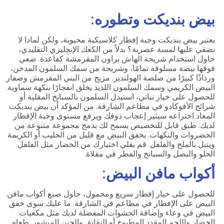
بيض بنديكت وتطوره:
يعتبر بيض بنديكت وجبة إفطار كلاسيكية محبوبة، ولكن لماذا لا
نضفي عليها لمسة عصرية؟ بدلاً من الكعك الإنجليزي التقليدي،
حاول استخدام شريحة الهاش براون المقرمشة كقاعدة. ضعي
فوقها بيضة مسلوقة تمامًا، وشريحة من سمك السلمون المدخن،
ورذاذًا كبيرًا من صلصة الهولنديز. مزيج من البني المقرمش وصفار
البيض الكريمي وسمك السلمون اللذيذ يخلق انفجارًا بنكهة سماوية.
للحصول على خيار نباتي، استبدل السلمون بالسبانخ المقلية أو
شرائح الأفوكادو في مطاعم الشارقة. من المؤكد أن بيض بنديكت
المعاد اختراعه سيثير إعجاب ذوقك ويرفع مستوى وجبة الإفطار
لديك. طبق قابل للتخصيص يسمح لك بدمج مجموعة متنوعة من
الخضروات والنكهات. يخفق البيض مع قليل من الحليب أو الكريمة
ويتبل بالملح والفلفل. قم بقلي اختيارك من الخضار مثل الفلفل
الحلو والبصل والسبانخ والفطر في مقلاة.
أكواب مافن البيض:
للحصول على خيار إفطار سريع ومحمول، حاول صنع أكواب مافن
البيض على الإفطار في مطاعم في الشارقة. ما عليك سوى خفق
البيض في وعاء وإضافة الحشوات المفضلة لديك مثل مكعبات
الخضار واللحم المقدد المطبوخ أو النقانق والجبن المبشور. طعام