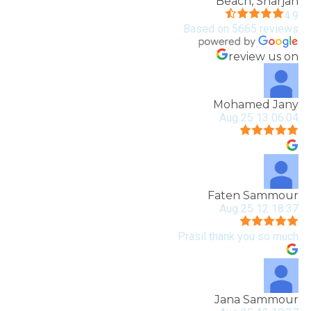
Beach, Sharjah
4.9
Based on 5665 reviews
review us on
Mohamed Jany
06:04 13 Aug 25
Faten Sammour
18:37 12 Aug 25
Prasil thank you so much
Jana Sammour