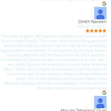
Dinith Naveen
08:57 20 Mar 23
This place is great! Atmosphere is chill and cool but the staff
is also really friendly. They know what they’re doing and what
they’re talking about, and you can tell making the customers
happy is their main priority. Food is pretty good, some Emirati
classics, Authentic and for their prices it’s 100% worth it. I
Visited with my Family and they are welcome us in nice way. I
was really Enjoyed while having my Lunch there. Amazing
View. I Would like to Highly recommend to visit this place to
have some real Emirati cuisines while listening traditional
songs. The Grilled Shrimps and Saloona Hamour was
delicious and also the drinks was amazing. So you can Visit
this place to get some good experience.
Mouna “Moejana” Ouni