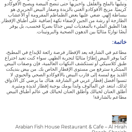
وتبليها بالملح والفلفل. واخبزيها حتى تنضج البيضة ويصبح الأفوكادو
كريميًا. مزيج الأفوكادو الغني بالزبدة وصفار البيض الحريري هو
ببساطة إلهي. ضعي عليها بعض الطماطم المفرومة أو الأعشاب
الطازجة أو رشة من الجبن لإضفاء نكهة إضافية على أطباق الإفطار.
هذا الطبق المليء بالمغذيات ليس جذابًا بصريًا فحسب، بل يوفر
أيضًا توازنًا مثاليًا بين الدهون الصحية والبروتينات.
خاتمة:
مطاعم في الشارقه يعد الإفطار فرصة رائعة للإبداع في المطبخ،
كما يوفر البيض إطارًا مثاليًا لتجربة الطهي. سواء كنت تعيد اختراع
طبق كلاسيكي أو تستكشف النكهات العالمية، فإن وصفات البيض
المبتكرة سترفع من مستوى الإفطار الخاص بك. من بيض بنديكت
اللذيذ مع لمسة إلى قارب البيض بالأفوكادو الصحي والحيوي. لا
تنسوا أفضل إفطار عربي في الشارقة. هناك ما يرضي كل الأذواق.
لذلك، ابتعد عن المألوف وابدأ يومك بوجبة إفطار لذيذة ومثيرة.
أطلق العنان لخيالك وأطلق العنان لخيالك في عالم أطباق البيض
مطاعم بالشارقة!
Arabian Fish House Restaurant & Cafe – Al Hirah