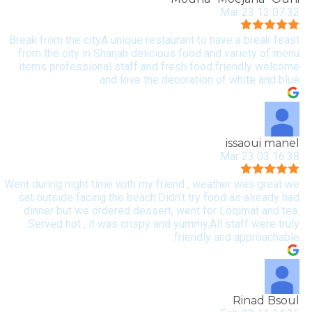
07:32 12 Mar 23
Break from the cityA unique restaurant to have a break feast
from the city in Sharjah delicious food and variety of menu
items professional staff and fresh food friendly welcome
and love the decoration of white and blue
issaoui manel
16:38 03 Mar 23
Went during night time with my friend , weather was great we
sat outside facing the beach.Didn’t try food as already had
dinner but we ordered dessert, went for Loqimat and tea.
Served hot , it was crispy and yummy.All staff were truly
friendly and approachable.
Rinad Bsoul