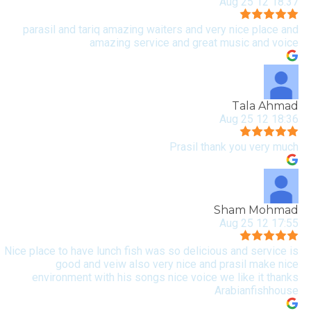
18:37 12 Aug 25
parasil and tariq amazing waiters and very nice place and
amazing service and great music and voice
Tala Ahmad
18:36 12 Aug 25
Prasil thank you very much
Sham Mohmad
17:55 12 Aug 25
Nice place to have lunch fish was so delicious and service is
good and veiw also very nice and prasil make nice
environment with his songs nice voice we like it thanks
Arabianfishhouse