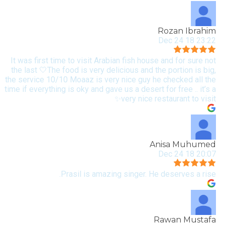
Rozan Ibrahim
23:22 18 Dec 24
It was first time to visit Arabian fish house and for sure not
the last 🤍The food is very delicious and the portion is big,
the service 10/10 Moaaz is very nice guy he checked all the
time if everything is oky and gave us a desert for free .. it’s a
very nice restaurant to visit✨
Anisa Muhumed
20:07 18 Dec 24
Prasil is amazing singer. He deserves a rise.
Rawan Mustafa