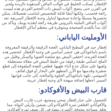
الإفطار، يُسكب الخليط في قوالب المافن المدهونة بالزبدة ويُخبز
في الفرن حتى ينضج. أكواب البيض ذات الحجم الفردي هذه ليست
رائعة فحسب، ولكنها أيضًا قابلة للتخصيص لتناسب تفضيلاتك. يمكن
تحضيرها مسبقًا وإعادة تسخينها لتناول وجبة الإفطار السريعة. تعد
أكواب المافن المليئة بالبروتين طريقة رائعة لتغذية يومك. وتأكد من
أنك تبدأ بالقدم الصحيحة ومتوفرة في معظم أماكن الإفطار.
الأومليت الياباني:
إفطار جيد في المطبخ الياباني، العجة الرقيقة والرقيقة المعروفة
باسم تاماغوياكي هي عنصر أساسي في وجبة الإفطار. لتحضير هذه
العجة الفريدة، اخفقي البيض مع صلصة الصويا والسكر وقليل من
الملح. اسكبي طبقة رقيقة من خليط البيض في مقلاة مستطيلة
ولفيها على شكل جذع أثناء طهيها. قطعي العجة الملفوفة إلى قطع
صغيرة وقدميها مع الأرز المطهو على البخار أو فوق لفائف
السوشي. نكهة تاماغوياكي الحلوة والمالحة، إلى جانب قوامها
المميز. اجعلها إضافة مبهجة لأي وجبة إفطار عربية.
قارب البيض والأفوكادو:
للحصول على خيار إفطار صحي ومشبع، جرب قارب البيض
والأفوكادو. اقطعي ثمرة الأفوكادو إلى نصفين وأزيلي النواة، مما
يخلق مساحة مجوفة. اكسري بيضة في كل نصف ثمرة أفوكادو،