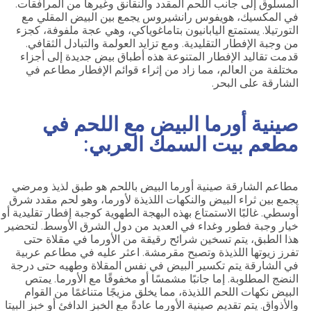
المسلوق إلى جانب اللحم المقدد والنقانق وغيرها من المرافقات.
في المكسيك، هويفوس رانشيروس يجمع بين البيض المقلي مع
التورتيلا. يستمتع اليابانيون بتاماغوياكي، وهي عجة ملفوفة، كجزء
من وجبة الإفطار التقليدية. ومع تزايد العولمة والتبادل الثقافي.
قدمت تقاليد الإفطار المتنوعة هذه أطباق بيض جديدة إلى أجزاء
مختلفة من العالم، مما زاد من إثراء قوائم الإفطار مطاعم في
الشارقة على البحر.
صينية أورما البيض مع اللحم في
مطعم بيت السمك العربي:
مطاعم الشارقة صينية أورما البيض باللحم هو طبق لذيذ ومرضي
يجمع بين ثراء البيض والنكهات اللذيذة لأورما، وهو لحم مقدد شرق
أوسطي. غالبًا الاستمتاع بهذه البهجة الطهوية كوجبة إفطار تقليدية أو
خيار وجبة فطور وغداء في العديد من دول الشرق الأوسط. لتحضير
هذا الطبق، يتم تسخين شرائح رقيقة من الأورما في مقلاة حتى
تفرز زيوتها اللذيذة وتصبح مقرمشة. اعثر عليه في مطاعم عربية
في الشارقة يتم تكسير البيض في نفس المقلاة وطهيه حتى درجة
النضج المطلوبة. إما جانبًا مشمسًا أو مخفوقًا مع الأورما. يمتص
البيض نكهات اللحم اللذيذة، مما يخلق مزيجًا متناغمًا من القوام
والأذواق. يتم تقديم صينية الأورما عادةً مع الخبز الدافئ أو خبز البيتا