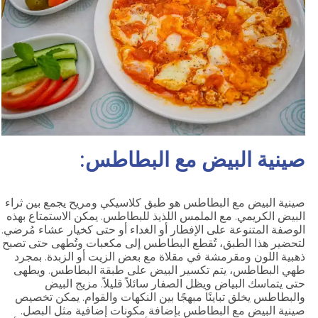
صينية البيض مع البطاطس:
صينية البيض مع البطاطس هو طبق كلاسيكي ومريح يجمع بين ثراء
البيض الكريمي. مع الملمس اللذيذ للبطاطس. يمكن الاستمتاع بهذه
الوصفة المتنوعة على الإفطار أو الغداء أو حتى كخيار عشاء مُرضي.
لتحضير هذا الطبق، تُقطع البطاطس إلى مكعبات وتُطهى حتى تصبح
ذهبية اللون ومقرمشة في مقلاة مع بعض الزيت أو الزبدة. بمجرد
طهي البطاطس، يتم تكسير البيض على طبقة البطاطس. ويطهى
حتى يتماسك البياض ويظل الصفار سائلاً قليلاً. مزيج البيض
والبطاطس يخلق تباينًا مبهجًا بين النكهات والقوام. يمكن تخصيص
صينية البيض مع البطاطس بإضافة مكونات إضافية مثل البصل.